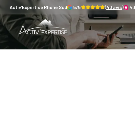
Activ'Expertise
Rhône Sud
5
/5
(
40
avis)
4.
Locat
amiant