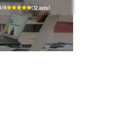
6
/5
(
12
avis)
ion et risques sanita
e, ce que dit la loi 