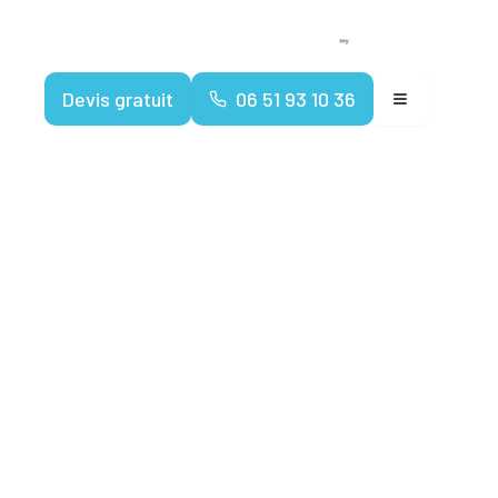
Devenir franchisé
Espace client
Devis gratuit
06 51 93 10 36
ires :
à venir