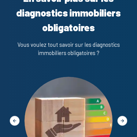
diagnostics immobiliers
obligatoires
Vous voulez tout savoir sur les diagnostics
immobiliers obligatoires ?
Diagno
Slide précédente
Slide s