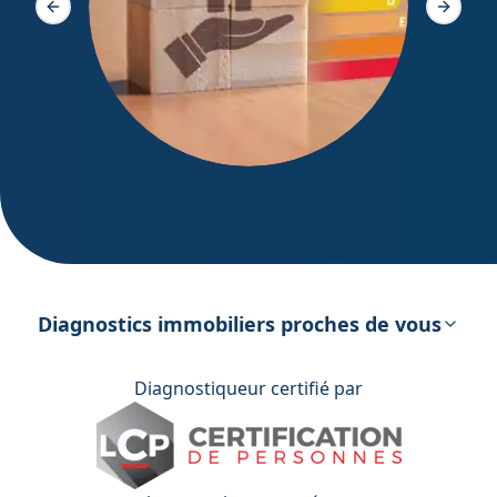
Slide précédente
Slide s
DPE – Diagnostic de Performance
énergétique
Diagnostics immobiliers proches de vous
Diagnostiqueur certifié par