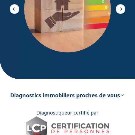
Slide précédente
Slide s
DPE – Diagnostic de Performance
énergétique
Diagnostics immobiliers proches de vous
Diagnostiqueur certifié par